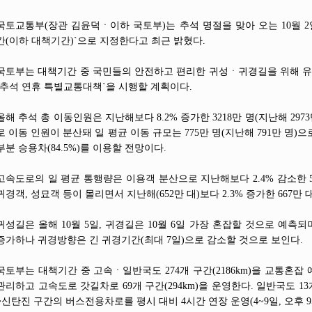
국토교통부(장관 김윤덕ㆍ이하 국토부)는 추석 명절을 맞아 오는 10월 2
간(이하 대책기간)`으로 지정한다고 최근 밝혔다.
국토부는 대책기간 중 국민들의 안전하고 편리한 귀성ㆍ귀경길을 위해 
`추석 연휴 특별교통대책`을 시행할 계획이다.
올해 추석 총 이동인원은 지난해보다 8.2% 증가한 3218만 명(지난해 29
로 이동 인원이 분산돼 일 평균 이동 규모는 775만 명(지난해 791만 명)
부분 승용차(84.5%)를 이용할 전망이다.
고속도로의 일 평균 통행량은 이용객 분산으로 지난해보다 2.4% 감소한 
귀경객, 성묘객 등이 몰리면서 지난해(652만 대)보다 2.3% 증가한 667만
귀성길은 올해 10월 5일, 귀경길은 10월 6일 가장 혼잡할 것으로 예
증가하나 귀경방향은 긴 귀경기간(최대 7일)으로 감소할 것으로 보인다.
국토부는 대책기간 중 고속ㆍ일반국도 274개 구간(2186km)을 교통혼
관리하고 고속도로 갓길차로 69개 구간(294km)을 운영한다. 일반국도 13
~신탄진 구간의 버스전용차로를 평시 대비 4시간 연장 운영(4~9일, 오후 