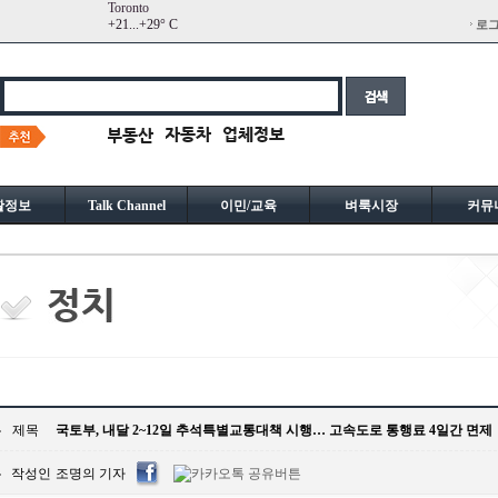
Toronto
+
21...
+
29° C
로
활정보
Talk Channel
이민/교육
벼룩시장
커뮤
제목
국토부, 내달 2~12일 추석특별교통대책 시행… 고속도로 통행료 4일간 면제
작성인
조명의 기자