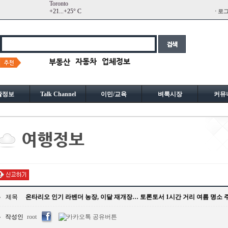
Toronto
+
21...
+
25° C
로
활정보
Talk Channel
이민/교육
벼룩시장
커뮤
제목
온타리오 인기 라벤더 농장, 이달 재개장… 토론토서 1시간 거리 여름 명소 
작성인
root