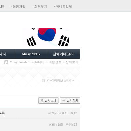
그인
회원가입
회원찾기
미니홈업체
니티
Missy MAG
전체카테고리
MissyCanada
커뮤니티
여행정보
상세보기
캐나다 여행정보 보따리~
주목
2026-06-08 15:10:13
조회 : 195 추천: 25