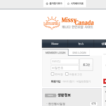
Home
뉴스
생
ID저장
자동로그인
회원가입
아이디찾기
비밀번호찾기
670
ㆍ
한인행사일정