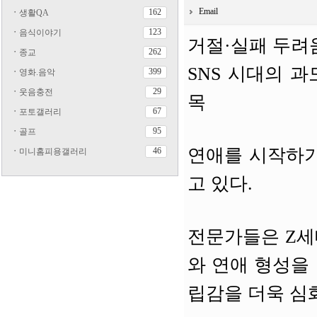
Email
162
ㆍ
생활QA
123
ㆍ
음식이야기
거절·실패 두려
262
ㆍ
종교
SNS 시대의 
399
ㆍ
영화.음악
29
ㆍ
웃음충전
목
67
ㆍ
포토갤러리
95
ㆍ
골프
연애를 시작하기
46
ㆍ
미니홈피용갤러리
고 있다.
전문가들은 Z세
와 연애 형성을
립감을 더욱 심