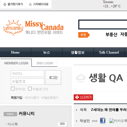
Toronto
+
21...
+
29° C
Home
뉴스
생활정보
Talk Channel
ID저장
자동로그인
회원가입
아이디찾기
비밀번호찾기
제목
Z세대는 왜 연애를 두려
작성인
root
309
ㆍ
미시톡