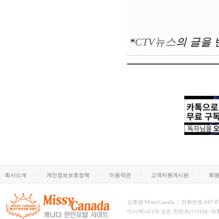
*
CTV뉴스
의
글을 
회사소개
개인정보보호정책
이용약관
고객지원게시판
회
상호명:MissyCanada | 전화번호:647-873-
미시캐나다의 모든 컨텐츠(기사)는 제