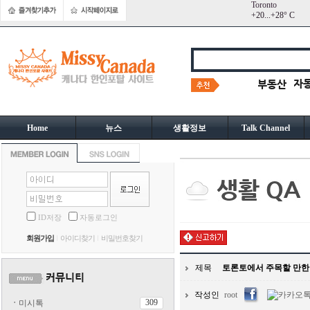
Toronto
+
20...
+
28° C
Home
뉴스
생활정보
Talk Channel
ID저장
자동로그인
회원가입
아이디찾기
비밀번호찾기
제목
토론토에서 주목할 만한 
작성인
root
309
ㆍ
미시톡