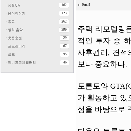
Email
162
ㆍ
생활QA
123
ㆍ
음식이야기
262
ㆍ
종교
주택 리모델링은
399
ㆍ
영화.음악
29
ㆍ
웃음충전
적인 투자 중 
67
ㆍ
포토갤러리
사후관리, 견적
95
ㆍ
골프
보다 중요하다.
46
ㆍ
미니홈피용갤러리
토론토와 GTA(Gr
가 활동하고 있
성을 바탕으로 