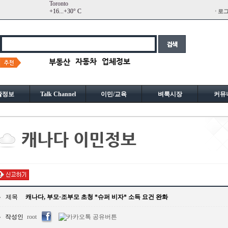
Toronto
+
16...
+
30° C
로
활정보
Talk Channel
이민/교육
벼룩시장
커뮤
제목
캐나다, 부모·조부모 초청 *슈퍼 비자* 소득 요건 완화
작성인
root