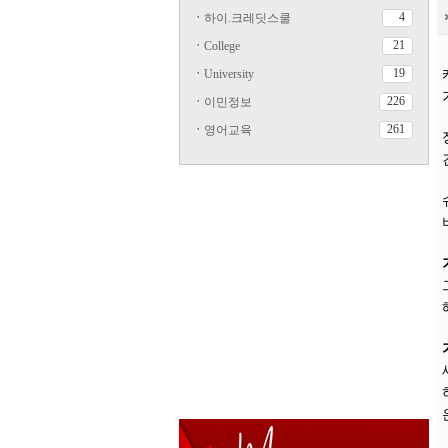
4
ㆍ
하이.크레딧스쿨
21
ㆍ
College
19
ㆍ
University
226
ㆍ
이민정보
261
ㆍ
영어교육