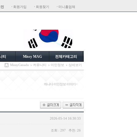
그인
회원가입
회원찾기
미니홈업체
니티
Missy MAG
전체카테고리
MissyCanada
커뮤니티
이민정보
상세보기
캐나다 이민정보 이야기~
2026-05-14 16:30:33
조회 : 297 추천: 26