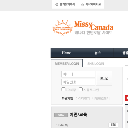
Home
뉴스
생
ID저장
자동로그인
회원가입
아이디찾기
비밀번호찾기
156
ㆍ
Edu 톡