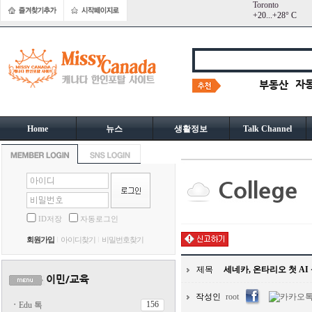
Toronto
+
20...
+
28° C
Home
뉴스
생활정보
Talk Channel
ID저장
자동로그인
회원가입
아이디찾기
비밀번호찾기
제목
세네카, 온타리오 첫 AI 
작성인
root
156
ㆍ
Edu 톡