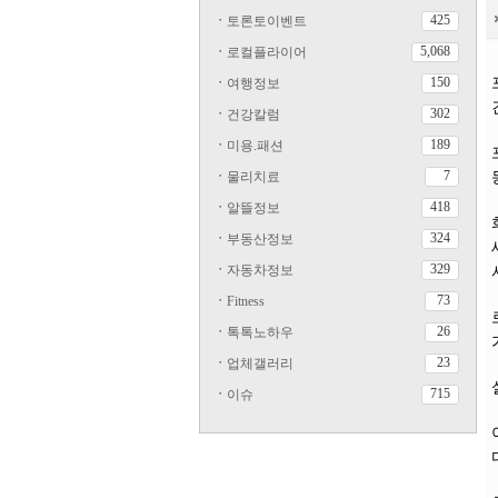
425
ㆍ
토론토이벤트
5,068
ㆍ
로컬플라이어
150
ㆍ
여행정보
302
ㆍ
건강칼럼
189
ㆍ
미용.패션
7
ㆍ
물리치료
418
ㆍ
알뜰정보
324
ㆍ
부동산정보
329
ㆍ
자동차정보
73
ㆍ
Fitness
26
ㆍ
톡톡노하우
23
ㆍ
업체갤러리
715
ㆍ
이슈