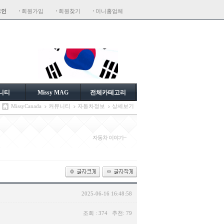
그인
회원가입
회원찾기
미니홈업체
니티
Missy MAG
전체카테고리
MissyCanada
커뮤니티
자동차정보
상세보기
자동차 이야기~
2025-06-16 16:48:58
조회 : 374 추천: 79