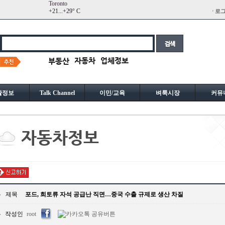
Toronto
+
21...
+
29° C
로
활정보
Talk Channel
이민/교육
벼룩시장
커뮤
제목
포드, 희토류 자석 공급난 직면…중국 수출 규제로 생산 차질
작성인
root