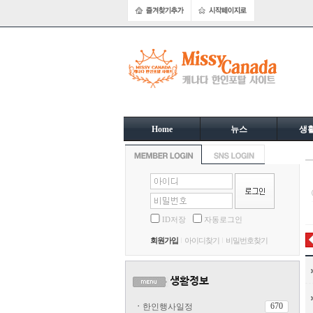
Home
뉴스
생
ID저장
자동로그인
회원가입
아이디찾기
비밀번호찾기
670
ㆍ
한인행사일정