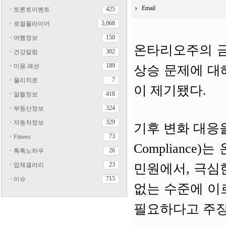
Email
425
ㆍ
토론토이벤트
5,068
ㆍ
로컬플라이어
150
ㆍ
여행정보
온타리오주의 금
302
ㆍ
건강칼럼
189
ㆍ
미용.패션
상승 문제에 대
7
ㆍ
물리치료
이 제기됐다.
418
ㆍ
알뜰정보
324
ㆍ
부동산정보
329
ㆍ
자동차정보
기후 변화 대응을 촉
73
ㆍ
Fitness
Compliance
26
ㆍ
톡톡노하우
23
ㆍ
업체갤러리
민원에서, 극심
715
ㆍ
이슈
없는 수준에 이
필요하다고 주장