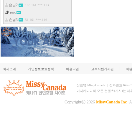
회사소개
개인정보보호정책
이용약관
고객지원게시판
회
상호명:MissyCanada | 전화번호:647-873-
미시캐나다의 모든 컨텐츠(기사)는 제
Copyrightⓒ 2026
MissyCanada Inc
Al