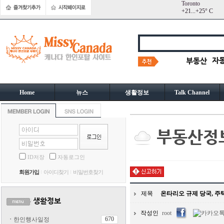
Toronto
+
21...
+
25° C
Home
뉴스
생활정보
Talk Channel
ID저장
자동로그인
회원가입
아이디찾기
비밀번호찾기
제목
온타리오 규제 당국, 주
작성인
root
670
ㆍ
한인행사일정