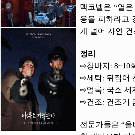
맥코넬은 “열은
용을 피하라고 
게 널어 자연 
정리
⇨청바지: 8~10
⇨세탁: 뒤집어 
⇨얼룩: 국소 세
⇨건조: 건조기 
전문가들은 “올