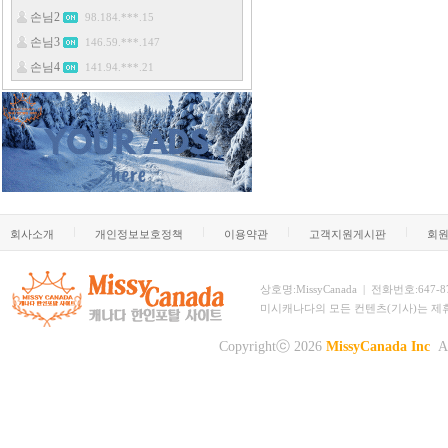
회사소개
개인정보보호정책
이용약관
고객지원게시판
회
상호명:MissyCanada | 전화번호:647-873-
미시캐나다의 모든 컨텐츠(기사)는 제
Copyrightⓒ 2026
MissyCanada Inc
Al