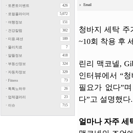
Email
426
ㆍ
토론토이벤트
5,072
ㆍ
로컬플라이어
151
ㆍ
여행정보
청바지 세탁 주
302
ㆍ
건강칼럼
189
ㆍ
미용.패션
~10회 착용 후
7
ㆍ
물리치료
418
ㆍ
알뜰정보
린리 맥코넬, Gibs
324
ㆍ
부동산정보
329
ㆍ
자동차정보
인터뷰에서 “청
73
ㆍ
Fitness
필요가 없다”며
26
ㆍ
톡톡노하우
23
ㆍ
업체갤러리
다”고 설명했다.
715
ㆍ
이슈
얼마나 자주 세