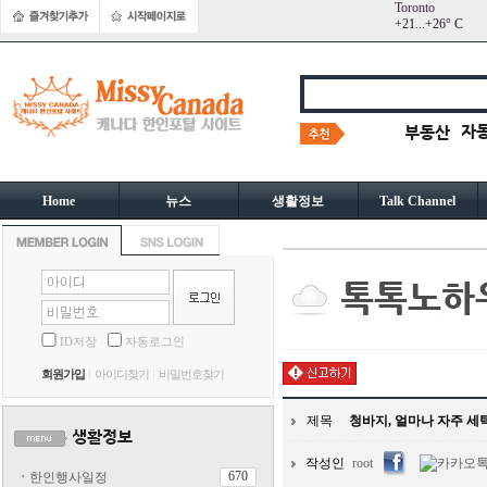
Toronto
+
21...
+
26° C
Home
뉴스
생활정보
Talk Channel
ID저장
자동로그인
회원가입
아이디찾기
비밀번호찾기
제목
청바지, 얼마나 자주 세탁
작성인
root
670
ㆍ
한인행사일정