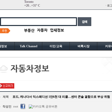
Toronto
+
20...
+
31° C
로
활정보
Talk Channel
이민/교육
벼룩시장
커뮤
제목
포드, 캐나다서 익스페디션 1만6천 대 리콜…센터 콘솔 결함으로 부상 위험
작성인
root