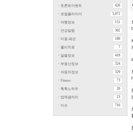
426
ㆍ
토론토이벤트
5,072
ㆍ
로컬플라이어
151
ㆍ
여행정보
302
ㆍ
건강칼럼
189
ㆍ
미용.패션
7
ㆍ
물리치료
418
ㆍ
알뜰정보
324
ㆍ
부동산정보
329
ㆍ
자동차정보
73
ㆍ
Fitness
26
ㆍ
톡톡노하우
23
ㆍ
업체갤러리
716
ㆍ
이슈