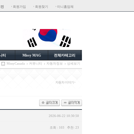
그인
회원가입
회원찾기
미니홈업체
니티
Missy MAG
전체카테고리
MissyCanada
커뮤니티
자동차정보
상세보기
자동차 이야기~
2026-06-22 10:30:50
조회 : 103 추천: 23