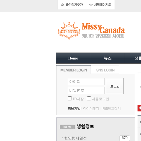
Home
뉴스
생
ID저장
자동로그인
회원가입
아이디찾기
비밀번호찾기
670
ㆍ
한인행사일정