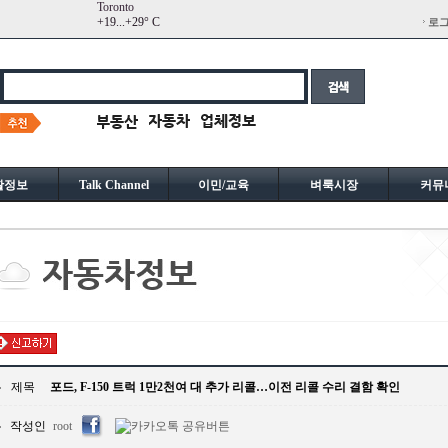
Toronto
+
19...
+
29° C
로
활정보
Talk Channel
이민/교육
벼룩시장
커뮤
제목
포드, F-150 트럭 1만2천여 대 추가 리콜…이전 리콜 수리 결함 확인
작성인
root