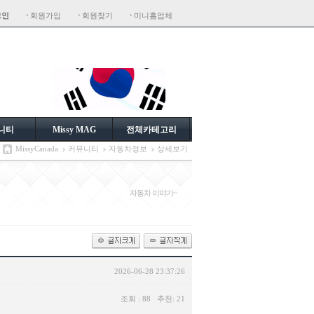
그인
회원가입
회원찾기
미니홈업체
니티
Missy MAG
전체카테고리
MissyCanada
커뮤니티
자동차정보
상세보기
자동차 이야기~
2026-06-28 23:37:26
조회 : 88 추천: 21