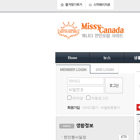
Home
뉴스
생
ID저장
자동로그인
회원가입
아이디찾기
비밀번호찾기
670
ㆍ
한인행사일정