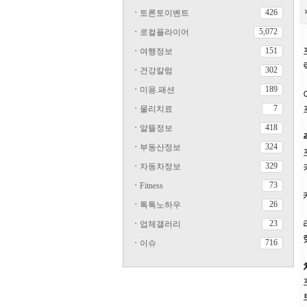
426
ㆍ
토론토이벤트
5,072
ㆍ
로컬플라이어
151
ㆍ
여행정보
302
ㆍ
건강칼럼
189
ㆍ
미용.패션
7
ㆍ
물리치료
418
ㆍ
알뜰정보
324
ㆍ
부동산정보
329
ㆍ
자동차정보
73
ㆍ
Fitness
26
ㆍ
톡톡노하우
23
ㆍ
업체갤러리
716
ㆍ
이슈