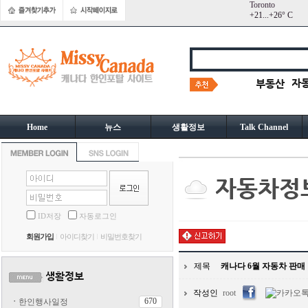
Toronto
+
21...
+
26° C
Home
뉴스
생활정보
Talk Channel
ID저장
자동로그인
회원가입
아이디찾기
비밀번호찾기
제목
캐나다 6월 자동차 판매
작성인
root
670
ㆍ
한인행사일정