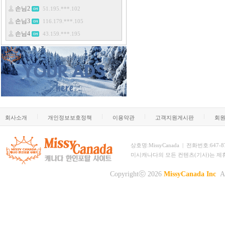
회사소개
개인정보보호정책
이용약관
고객지원게시판
회
상호명:MissyCanada | 전화번호:647-873-
미시캐나다의 모든 컨텐츠(기사)는 제
Copyrightⓒ 2026
MissyCanada Inc
Al