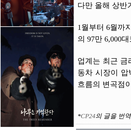
다만 올해 상반
1월부터 6월까지
의 97만 6,00
업계는 최근 금
동차 시장이 압
흐름의 변곡점이
*
CP24
의
글을 번역