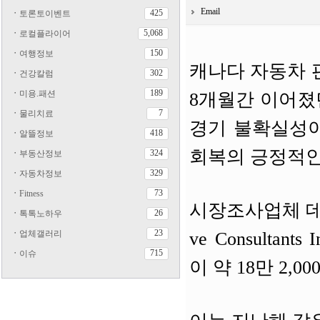
Email
425
ㆍ
토론토이벤트
5,068
ㆍ
로컬플라이어
150
ㆍ
여행정보
캐나다 자동차 
302
ㆍ
건강칼럼
189
ㆍ
미용.패션
8개월간 이어졌
7
ㆍ
물리치료
경기 불확실성이
418
ㆍ
알뜰정보
회복의 긍정적인
324
ㆍ
부동산정보
329
ㆍ
자동차정보
73
ㆍ
Fitness
시장조사업체 데로지
26
ㆍ
톡톡노하우
23
ㆍ
업체갤러리
ve Consultan
715
ㆍ
이슈
이 약 18만 2,