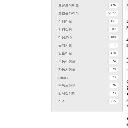
426
ㆍ
토론토이벤트
5,072
ㆍ
로컬플라이어
151
ㆍ
여행정보
302
ㆍ
건강칼럼
189
ㆍ
미용.패션
7
ㆍ
물리치료
418
ㆍ
알뜰정보
324
ㆍ
부동산정보
329
ㆍ
자동차정보
73
ㆍ
Fitness
26
ㆍ
톡톡노하우
23
ㆍ
업체갤러리
715
ㆍ
이슈