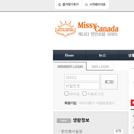
Home
뉴스
생
ID저장
자동로그인
회원가입
아이디찾기
비밀번호찾기
670
ㆍ
한인행사일정