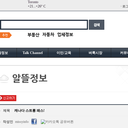
Toronto
+
21...
+
26° C
로
활정보
Talk Channel
이민/교육
벼룩시장
커뮤
제목
캐나다 스트롱 패스!
작성인
missyinfo