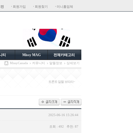
그인
회원가입
회원찾기
미니홈업체
니티
Missy MAG
전체카테고리
MissyCanada
커뮤니티
알뜰정보
상세보기
토론토 알뜰 보따리~
2025-06-16 15:26:44
조회 : 492 추천: 87