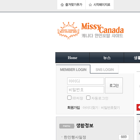
Home
뉴스
생
ID저장
자동로그인
회원가입
아이디찾기
비밀번호찾기
669
ㆍ
한인행사일정