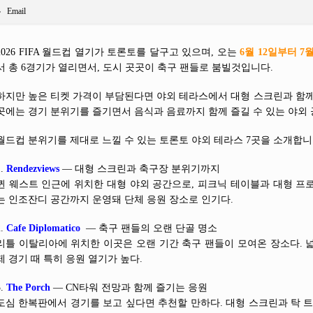
Email
2026 FIFA 월드컵 열기가 토론토를 달구고 있으며, 오는
6월 12일부터 7월
서 총 6경기가 열리면서, 도시 곳곳이 축구 팬들로 붐빌것입니다.
하지만 높은 티켓 가격이 부담된다면 야외 테라스에서 대형 스크린과 함께
곳에는 경기 분위기를 즐기면서 음식과 음료까지 함께 즐길 수 있는 야외
월드컵 분위기를 제대로 느낄 수 있는 토론토 야외 테라스 7곳을 소개합니
1.
Rendezviews
— 대형 스크린과 축구장 분위기까지
퀸 웨스트 인근에 위치한 대형 야외 공간으로, 피크닉 테이블과 대형 프
는 인조잔디 공간까지 운영돼 단체 응원 장소로 인기다.
2.
Cafe Diplomatico
— 축구 팬들의 오랜 단골 명소
리틀 이탈리아에 위치한 이곳은 오랜 기간 축구 팬들이 모여온 장소다. 
제 경기 때 특히 응원 열기가 높다.
3.
The Porch
— CN타워 전망과 함께 즐기는 응원
도심 한복판에서 경기를 보고 싶다면 추천할 만하다. 대형 스크린과 탁 트