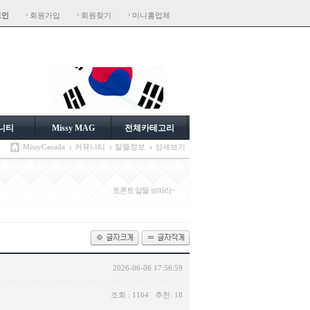
그인
회원가입
회원찾기
미니홈업체
니티
Missy MAG
전체카테고리
MissyCanada
커뮤니티
알뜰정보
상세보기
토론토 알뜰 보따리~
2026-06-06 17:56:59
조회 : 1164 추천: 18