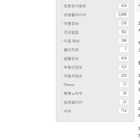
424
ㆍ
토론토이벤트
5,068
ㆍ
로컬플라이어
150
ㆍ
여행정보
302
ㆍ
건강칼럼
189
ㆍ
미용.패션
7
ㆍ
물리치료
418
ㆍ
알뜰정보
323
ㆍ
부동산정보
329
ㆍ
자동차정보
73
ㆍ
Fitness
26
ㆍ
톡톡노하우
23
ㆍ
업체갤러리
714
ㆍ
이슈