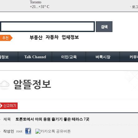
Toronto
+
21...
+
31° C
로
활정보
Talk Channel
이민/교육
벼룩시장
커뮤
제목
토론토에서 야외 응원 즐기기 좋은 테라스 7곳
작성인
root