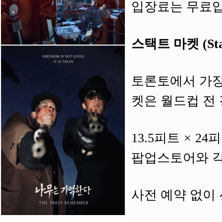
입장료는 무료입
스택트 마켓 (Stac
토론토에서 가장
켓은 월드컵 전
13.5피트 × 
팝업스토어와 각
사전 예약 없이