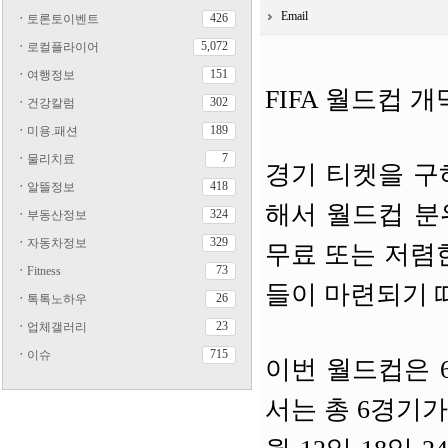
Email
426
ㆍ
토론토이벤트
5,072
ㆍ
로컬플라이어
151
ㆍ
여행정보
FIFA 월드컵 
302
ㆍ
건강칼럼
189
ㆍ
미용.패션
7
ㆍ
물리치료
경기 티켓을 구
418
ㆍ
알뜰정보
해서 월드컵 분
324
ㆍ
부동산정보
329
ㆍ
자동차정보
무료 또는 저렴
73
ㆍ
Fitness
들이 마련되기 
26
ㆍ
톡톡노하우
23
ㆍ
업체갤러리
715
ㆍ
이슈
이번 월드컵은 6
서는 총 6경기가