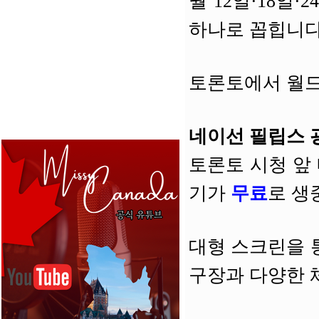
월 12일·18일
하나로 꼽힙니다
토론토에서 월드
네이선 필립스 광장 (
토론토 시청 앞 
기가
무료
로 생
대형 스크린을 
구장과 다양한 