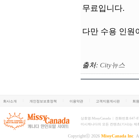
무료입니다.
다만 수용 인원
출처
:
City뉴스
회사소개
개인정보보호정책
이용약관
고객지원게시판
회
상호명:MissyCanada | 전화번호:647-873-
미시캐나다의 모든 컨텐츠(기사)는 제
Copyrightⓒ 2026
MissyCanada Inc
Al