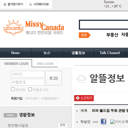
Toronto
+
21...
+
26° C
Home
뉴스
생활정보
Talk Channel
ID저장
자동로그인
회원가입
아이디찾기
비밀번호찾기
제목
피파 월드컵 무료 관람 
작성인
root
670
ㆍ
한인행사일정