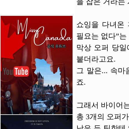
을 잡은 거라는 
쇼잉을 다녀온 
필요는 없다”는
막상 오퍼 당일
붙더라고요.
그 말은... 
죠.
그래서 바이어는 
총 3개의 오퍼가
남은 두 팀한테 