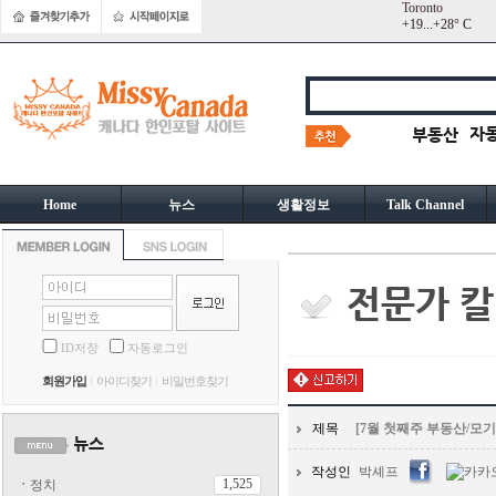
Toronto
+
19...
+
28° C
Home
뉴스
생활정보
Talk Channel
ID저장
자동로그인
회원가입
아이디찾기
비밀번호찾기
제목
[7월 첫째주 부동산/모기
작성인
박셰프
1,525
ㆍ
정치