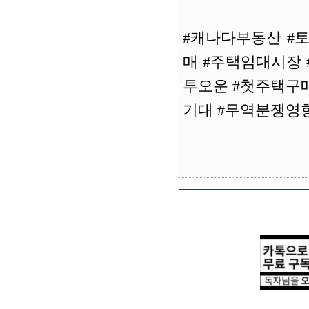
#캐나다부동산 #
매 #주택임대시장 
투오운 #첫주택구
기대 #무역분쟁영