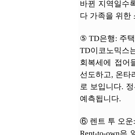
바뀐 지역일수록
다 가족을 위한
⑤
TD은행: 주택
TD이코노믹스는
회복세에 접어들
선도하고, 온타
로 보입니다. 정
예측됩니다.
⑥
렌트 투 오운
Rent-to-o