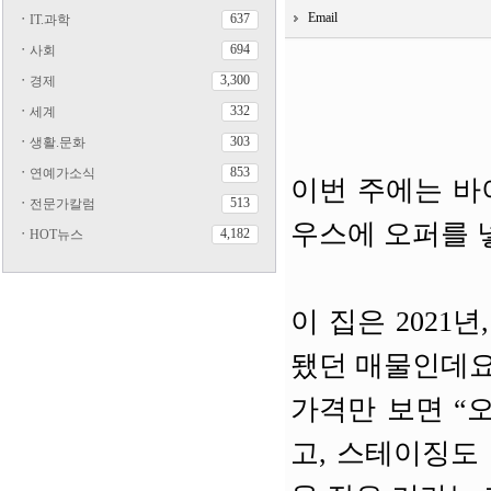
Email
637
ㆍ
IT.과학
694
ㆍ
사회
3,300
ㆍ
경제
332
ㆍ
세계
303
ㆍ
생활.문화
853
ㆍ
연예가소식
이번 주에는 바
513
ㆍ
전문가칼럼
우스에 오퍼를 
4,182
ㆍ
HOT뉴스
이 집은 2021
됐던 매물인데요
가격만 보면 “오
고, 스테이징도