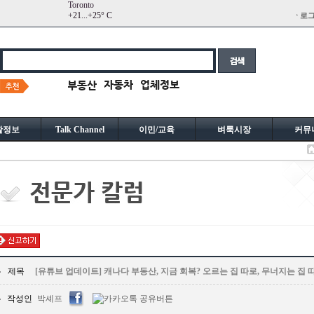
Toronto
+
21...
+
25° C
로
활정보
Talk Channel
이민/교육
벼룩시장
커뮤
제목
[유튜브 업데이트] 캐나다 부동산, 지금 회복? 오르는 집 따로, 무너지는 집 따
작성인
박셰프