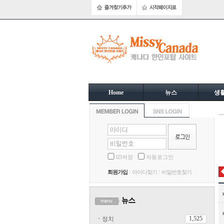
Home
뉴스
생
ID저장
자동로그인
회원가입
아이디찾기
비밀번호찾기
1,525
ㆍ
정치