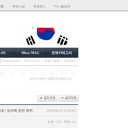
그인
회원가입
회원찾기
미니홈업체
니티
Missy MAG
전체카테고리
MissyCanada
캐나다 뉴스
전문가칼럼
상세보기
캐나다 전문가 칼럼 게시판입니다.
로 | 양극화 완전 해부.
2026-06-20 12:00:03
조회 : 172 추천: 24