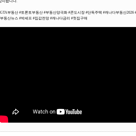
감사합니다.
#GTA부동산 #토론토부동산 #부동산양극화 #콘도시장 #단독주택 #캐나다부동산2026
#부동산뉴스 #박셰프 #집값전망 #캐나다금리 #첫집구매