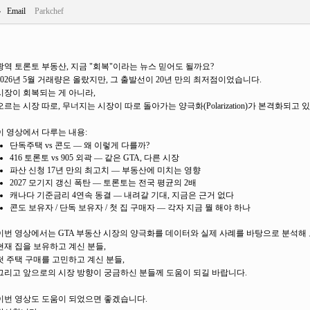
Email
Parkchef
광역 토론토 부동산, 지금 "회복"이라는 뉴스 믿어도 될까요?
2026년 5월 거래량은 올랐지만, 그 출발선이 20년 만의 최저점이었습니다.
시장이 회복되는 게 아니라,
오르는 시장 따로, 무너지는 시장이 따로 돌아가는 양극화(Polarization)가 본격화되고 
이 영상에서 다루는 내용:
단독주택 vs 콘도 — 왜 이렇게 다를까?
416 토론토 vs 905 외곽 — 같은 GTA, 다른 시장
파산 신청 17년 만의 최고치 — 부동산에 미치는 영향
2027 모기지 갱신 폭탄 — 토론토는 전국 평균의 2배
캐나다 기준금리 4연속 동결 — 내려갈 기대, 지금은 근거 없다
콘도 보유자 / 단독 보유자 / 첫 집 구매자 — 각자 지금 뭘 해야 하나
이번 영상에서는 GTA 부동산 시장의 양극화를 데이터와 실제 사례를 바탕으로 분석해
현재 집을 보유하고 계신 분들,
첫 주택 구매를 고민하고 계신 분들,
그리고 앞으로의 시장 방향이 궁금하신 분들께 도움이 되길 바랍니다.
이번 영상도 도움이 되었으면 좋겠습니다.