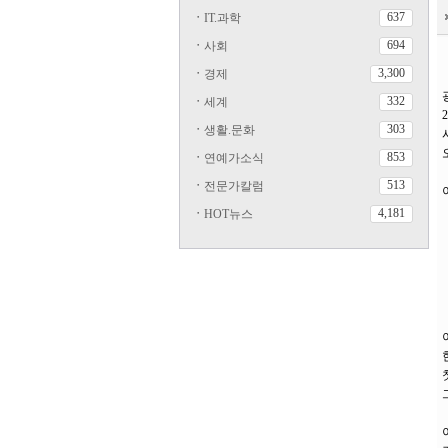
637
ㆍ
IT.과학
694
ㆍ
사회
3,300
ㆍ
경제
332
ㆍ
세계
303
ㆍ
생활.문화
853
ㆍ
연예가소식
513
ㆍ
전문가칼럼
4,181
ㆍ
HOT뉴스