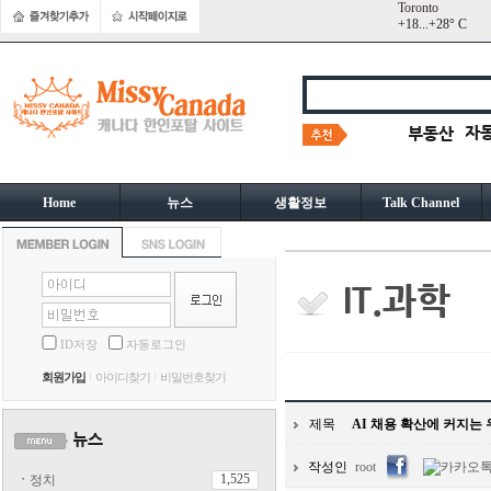
Toronto
+
18...
+
28° C
Home
뉴스
생활정보
Talk Channel
ID저장
자동로그인
회원가입
아이디찾기
비밀번호찾기
제목
AI 채용 확산에 커지는
작성인
root
1,525
ㆍ
정치