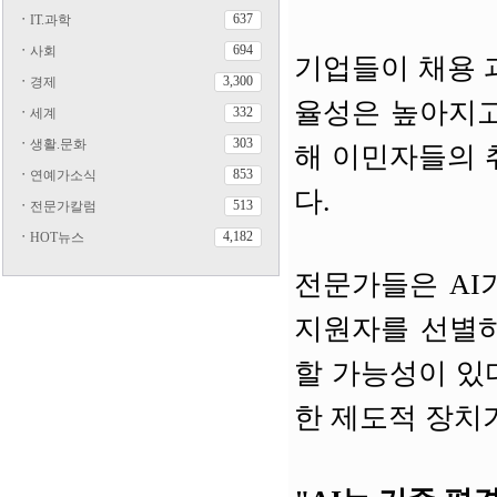
637
ㆍ
IT.과학
694
ㆍ
사회
기업들이 채용 
3,300
ㆍ
경제
율성은 높아지고
332
ㆍ
세계
303
ㆍ
생활.문화
해 이민자들의 
853
ㆍ
연예가소식
다.
513
ㆍ
전문가칼럼
4,182
ㆍ
HOT뉴스
전문가들은 AI
지원자를 선별하
할 가능성이 있
한 제도적 장치