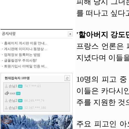
피해 당시 그녀
를 떠나고 싶다
'할아버지 강도
홈페이지 게시판 이용 안내...
프랑스 언론은 
게시판에 이미지나 동영상 ...
업체정보 등록하는 방법
지녔다며 이들을
글올릴경우 주의사항!
회원가입시 이메일 인증 버...
10명의 피고 
현재접속자
189
명
이들은 카다시안
주를 지원한 것
주요 피고인 아