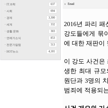
Email
637
ㆍ
IT.과학
694
ㆍ
사회
3,300
ㆍ
경제
2016년 파리 
332
ㆍ
세계
303
ㆍ
생활.문화
강도들에게 묶이
853
ㆍ
연예가소식
에 대한 재판이
513
ㆍ
전문가칼럼
4,181
ㆍ
HOT뉴스
이 강도 사건은
생한 최대 규모
원단과 3명의 
범죄에 적용되는