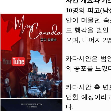
사건 개요와 기
10명의 피고(남성
안이 머물던 숙
도 행각을 벌인
으며, 나머지 2
카다시안은 범인
의 공포를 느꼈
카다시안 측 변
언할 예정이라고
다.