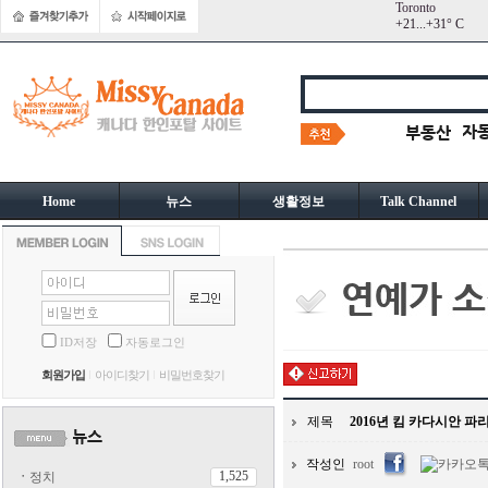
Toronto
+
21...
+
31° C
Home
뉴스
생활정보
Talk Channel
ID저장
자동로그인
회원가입
아이디찾기
비밀번호찾기
제목
2016년 킴 카다시안 파
작성인
root
1,525
ㆍ
정치