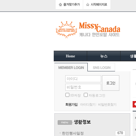
Home
뉴스
생
ID저장
자동로그인
회원가입
아이디찾기
비밀번호찾기
670
ㆍ
한인행사일정