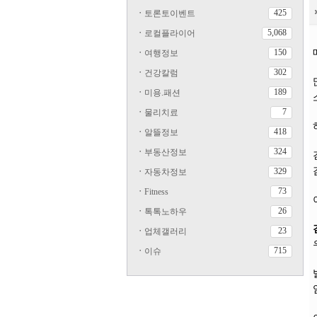
425
ㆍ
토론토이벤트
5,068
ㆍ
로컬플라이어
150
ㆍ
여행정보
302
ㆍ
건강칼럼
189
ㆍ
미용.패션
7
ㆍ
물리치료
418
ㆍ
알뜰정보
324
ㆍ
부동산정보
329
ㆍ
자동차정보
73
ㆍ
Fitness
26
ㆍ
톡톡노하우
23
ㆍ
업체갤러리
715
ㆍ
이슈