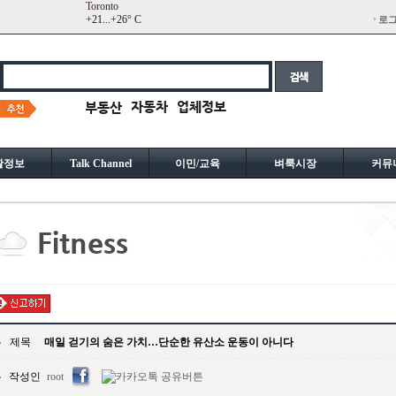
Toronto
+
21...
+
26° C
로
활정보
Talk Channel
이민/교육
벼룩시장
커뮤
제목
매일 걷기의 숨은 가치…단순한 유산소 운동이 아니다
작성인
root