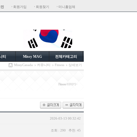
그인
회원가입
회원찾기
미니홈업체
니티
Missy MAG
전체카테고리
MissyCanada
커뮤니티
Fitness
상세보기
Fitness 이야기~
2026-03-13 00:32:42
조회 : 290 추천: 45