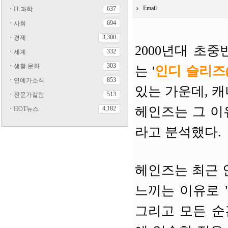
Email
637
ㆍ
IT.과학
694
ㆍ
사회
3,300
ㆍ
경제
2000년대 초
332
ㆍ
세계
303
ㆍ
생활.문화
는 '
인디 슬리즈(In
853
ㆍ
연예가소식
있는 가운데, 캐
513
ㆍ
전문가칼럼
헤인즈는 그 이
4,182
ㆍ
HOT뉴스
라고 분석했다.
헤인즈는 최근 
느끼는 이유로 
그리고 모든 순