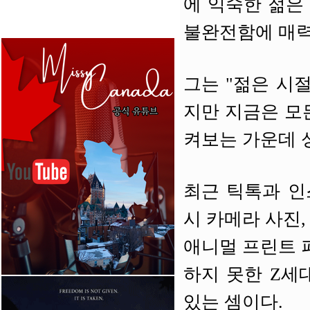
에 익숙한 젊은
불완전함에 매력
그는 "젊은 시
지만 지금은 모
켜보는 가운데 
최근 틱톡과 인
시 카메라 사진,
애니멀 프린트 
하지 못한 Z세
있는 셈이다.