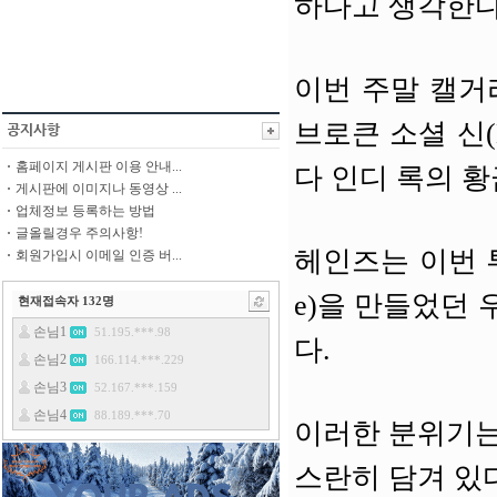
하다고 생각한다
이번 주말 캘거
브로큰 소셜 신(Bro
홈페이지 게시판 이용 안내...
다 인디 록의 
게시판에 이미지나 동영상 ...
업체정보 등록하는 방법
글올릴경우 주의사항!
헤인즈는 이번 투
회원가입시 이메일 인증 버...
e)을 만들었던
현재접속자
132
명
다.
이러한 분위기는 메트
스란히 담겨 있다