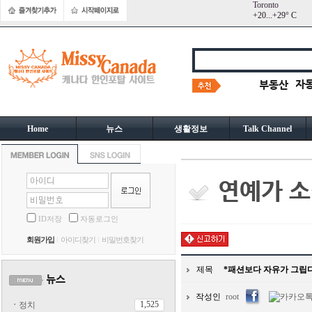
Toronto
+
20...
+
29° C
Home
뉴스
생활정보
Talk Channel
ID저장
자동로그인
회원가입
아이디찾기
비밀번호찾기
제목
*패션보다 자유가 그립다
작성인
root
1,525
ㆍ
정치