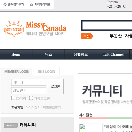
Toronto
+
21...
+
26° C
Home
뉴스
생활정보
Talk Channel
ID저장
자동로그인
회원가입
아이디찾기
비밀번호찾기
미시클럽
*여성이 더 오래 살