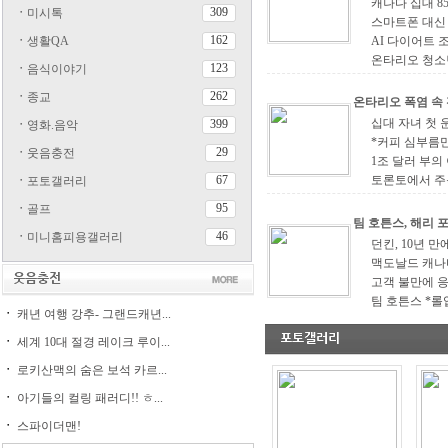
캐나다 십대 85
309
ㆍ
미시톡
스마트폰 대신 
162
ㆍ
생활QA
AI 다이어트 조
온타리오 청소년 
123
ㆍ
음식이야기
262
ㆍ
종교
온타리오 폭염 속 
십대 자녀 첫 운
399
ㆍ
영화.음악
*커피 심부름만
29
ㆍ
웃음충전
1조 달러 부의 
67
토론토에서 주목
ㆍ
포토갤러리
95
ㆍ
골프
팀 호튼스, 해리 포
46
ㆍ
미니홈피용갤러리
던킨, 10년 만
맥도날드 캐나다,
고객 불만에 응
팀 호튼스 *롤업
ㆍ
캐년 여행 강추- 그랜드캐년...
ㆍ
세계 10대 절경 레이크 루이...
ㆍ
로키산맥의 숨은 보석 카르...
ㆍ
아기들의 컬링 패러디!! ㅎ...
ㆍ
스파이더맨!