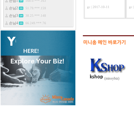
gc | 2017-10-11
gc 
(missybiz)