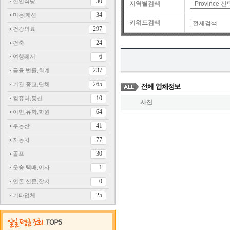
30
한인식당
지역별검색
34
미용|패션
키워드검색
297
건강의료
24
건축
6
여행레저
237
금융,법률,회계
265
기관,종교,단체
10
컴퓨터,통신
사진
64
이민,유학,학원
41
부동산
77
자동차
30
골프
1
운송,택배,이사
0
언론,신문,잡지
25
기타업체