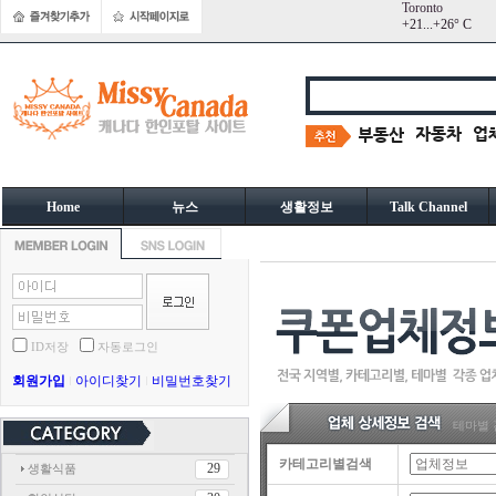
Toronto
+
21...
+
26° C
Home
뉴스
생활정보
Talk Channel
ID저장
자동로그인
회원가입
아이디찾기
비밀번호찾기
테마별 
카테고리별검색
29
생활식품