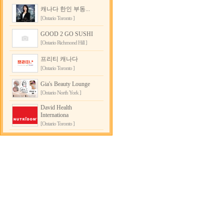
캐나다 한인 부동...
[Ontario Toronto ]
GOOD 2 GO SUSHI
[Ontario Richmond Hill ]
프리티 캐나다
[Ontario Toronto ]
Gia's Beauty Lounge
[Ontario North York ]
David Health
Internationa
[Ontario Toronto ]