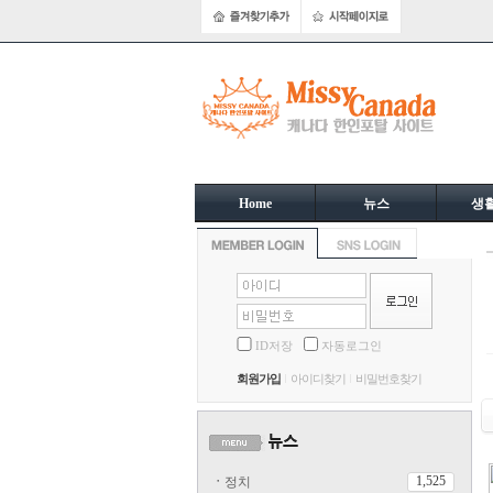
Home
뉴스
생
ID저장
자동로그인
회원가입
아이디찾기
비밀번호찾기
1,525
ㆍ
정치