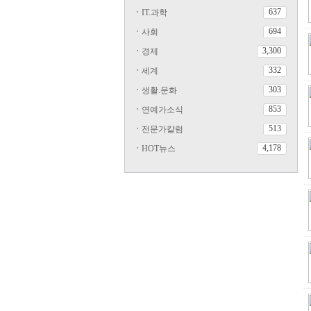
637
ㆍ
IT.과학
694
ㆍ
사회
3,300
ㆍ
경제
332
ㆍ
세계
303
ㆍ
생활.문화
853
ㆍ
연예가소식
513
ㆍ
전문가칼럼
4,178
ㆍ
HOT뉴스