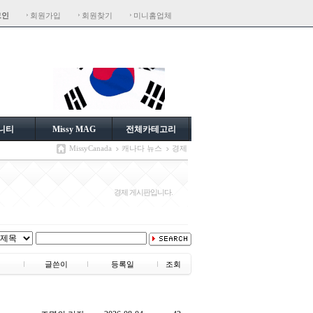
그인
회원가입
회원찾기
미니홈업체
니티
Missy MAG
전체카테고리
MissyCanada
캐나다 뉴스
경제
경제 게시판입니다.
글쓴이
등록일
조회