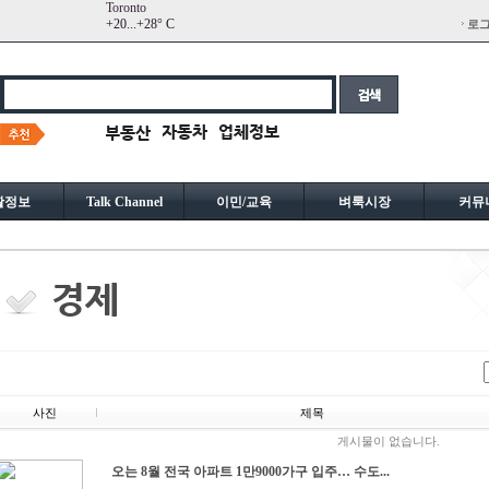
Toronto
+
20...
+
28° C
로
활정보
Talk Channel
이민/교육
벼룩시장
커뮤
사진
제목
게시물이 없습니다.
오는 8월 전국 아파트 1만9000가구 입주… 수도...