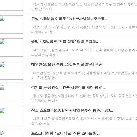
정부가 건설현장의 고질적인 임금 체불을 근절하기 위해 발주자가 하
건설 근로자에...
고성ㆍ세종 등 여의도 10배 군사시설보호구역...
강원 고성군, 서울 용산구, 경기 시흥시, 세종시 등 10곳이 군사시설
해제되거나 완...
중앙ㆍ지방정부 ‘건축 정책’ 협력 본격화...
국토교통부(장관 김윤덕ㆍ이하 국토부)가 건축 정책의 실효성을 높이
체감하는 성과를...
대우건설, 울산 북항 LNG 터미널 3단계 준공
대우건설은 `울산 북항 액화가스 및 석유제품 터미널 3단계 건설공사`
고, 초기 운영 안...
경기도, 공공건설ㆍ건축 사전검토 처리 평균 ...
경기도 공공건설지원센터(이하 센터)는 올해 상반기 도내 공공건설ㆍ
110건에 대한 사전...
잠실 스포츠ㆍMICE 민자사업 민투심 통과… 203...
서울 송파구 잠실종합운동장 일대에 전시ㆍ컨벤션, 돔 아구장, 숙박ㆍ
을 갖춘 복합 ...
포스코이앤씨, ‘오티에르’ 전용 스마트홈 ...