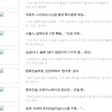
오는 8월 전국 아파트 입주 물량은 1만9000가구를 넘어서며 올해 상
평균 입주 물량을 ...
국토부, 스마트도시산업 통계 특수분류 제정...
국토교통부(장관 김윤덕ㆍ이하 국토부)는 이달 24일 스마트도시산업의
모, 기업ㆍ일자리 ...
서울시, 입체도로 기준 확립… “도로 아래 ...
민간 토지 상부는 도로로 사용하고 나머지 공간은 주차장 등으로 활용할
록 한 입체도로 ...
삼성E&A, 올해 2분기 영업이익 2731억 원… 전년...
삼성E&A는 올해 2분기 매출 2조6093억 원, 영업이익 2731억 원의 
다고 이달 23일 공...
한화건설부문, 안전캐릭터 ‘한수호’ 공개
한화건설부문은 건설현장 안전 문화 확산을 위해 안전캐릭터 `한수호`
공개했다고 ...
현대건설, 오픈이노베이션 공모전… 건설 혁...
현대건설이 오픈이노베이션을 통해 미래 건설을 이끌 혁신 스타트업 
가고 있다. ...
정부, 차세대 전자대금지급시스템 구축… “...