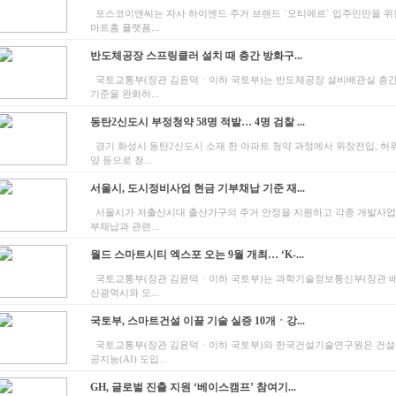
포스코이앤씨는 자사 하이엔드 주거 브랜드 `오티에르` 입주민만을 위
마트홈 플랫폼...
반도체공장 스프링클러 설치 때 층간 방화구...
국토교통부(장관 김윤덕ㆍ이하 국토부)는 반도체공장 설비배관실 층
기준을 완화하...
동탄2신도시 부정청약 58명 적발… 4명 검찰 ...
경기 화성시 동탄2신도시 소재 한 아파트 청약 과정에서 위장전입, 허
양 등으로 청...
서울시, 도시정비사업 현금 기부채납 기준 재...
서울시가 저출산시대 출산가구의 주거 안정을 지원하고 각종 개발사업
부채납과 관련...
월드 스마트시티 엑스포 오는 9월 개최… ‘K-...
국토교통부(장관 김윤덕ㆍ이하 국토부)는 과학기술정보통신부(장관 
산광역시와 오...
국토부, 스마트건설 이끌 기술 실증 10개ㆍ강...
국토교통부(장관 김윤덕ㆍ이하 국토부)와 한국건설기술연구원은 건설
공지능(AI) 도입...
GH, 글로벌 진출 지원 ‘베이스캠프’ 참여기...