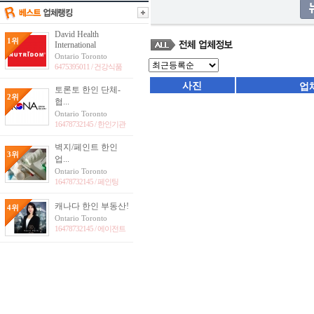
David Health
1위
International
Ontario Toronto
6475395011 /
건강식품
사진
업
토론토 한인 단체-
2위
협...
Ontario Toronto
16478732145 /
한인기관
벽지/페인트 한인
3위
업...
Ontario Toronto
16478732145 /
페인팅
캐나다 한인 부동산!
4위
Ontario Toronto
16478732145 /
에이전트