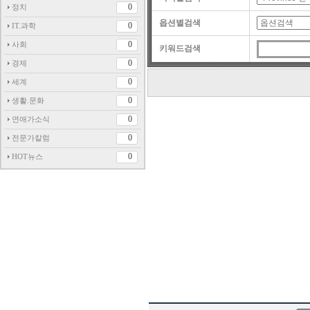
0
정치
옵션별검색
0
IT.과학
0
사회
키워드검색
0
경제
0
세계
0
생활.문화
0
연애가소식
0
전문가칼럼
0
HOT뉴스