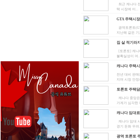
최근 캐나다 전
택 시장에 미...
GTA 주택시장 
광역토론토(GT
지난해 같은 기간
집 살 적기라지
[토론토] 캐나
불확실성이 여..
캐나다 주택시장
전년 대비 판매
지며 시장 안정세"
토론토 주택담보
캐나다 중앙은행
가계가 심각한 재
캐나다 임대료 
캐나다 임대 시
경기 둔화 우려..
광역 토론토 주