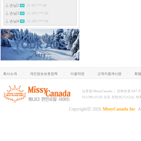
회사소개
개인정보보호정책
이용약관
고객지원게시판
회
상호명:MissyCanada | 전화번호:647-873-
미시캐나다의 모든 컨텐츠(기사)는 제
Copyrightⓒ 2026
MissyCanada Inc
Al