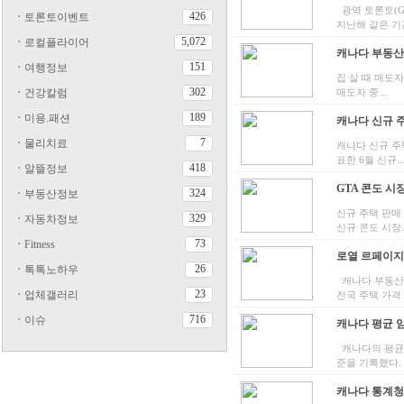
광역 토론토(G
426
ㆍ
토론토이벤트
지난해 같은 기간
5,072
ㆍ
로컬플라이어
캐나다 부동산 
151
ㆍ
여행정보
집 살 때 매도
302
ㆍ
건강칼럼
매도자 중...
189
ㆍ
미용.패션
캐나다 신규 주
7
ㆍ
물리치료
캐나다 신규 주
표한 6월 신규..
418
ㆍ
알뜰정보
GTA 콘도 시장
324
ㆍ
부동산정보
신규 주택 판매
329
ㆍ
자동차정보
신규 콘도 시장..
73
ㆍ
Fitness
로열 르페이지,
26
ㆍ
톡톡노하우
캐나다 부동산 시
23
ㆍ
업체갤러리
전국 주택 가격 전
716
ㆍ
이슈
캐나다 평균 임대
캐나다의 평균 
준을 기록했다. .
캐나다 통계청 