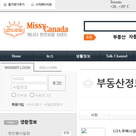
Toronto
+
20...
+
29° C
Home
뉴스
생활정보
Talk Channel
ID저장
자동로그인
회원가입
아이디찾기
비밀번호찾기
사진
GTA 주택시장,
670
ㆍ
한인행사일정