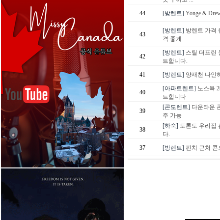
44
[방렌트]
Yonge & D
[방렌트]
방렌트 가격 
43
격 좋게
[방렌트]
스틸 더프린 
42
트합니다.
41
[방렌트]
양재천 나인
[아파트렌트]
노스욕 
40
트합니다
[콘도렌트]
다운타운 콘
39
주 가능
[하숙]
토론토 우리집
38
다.
37
[방렌트]
핀치 근처 콘