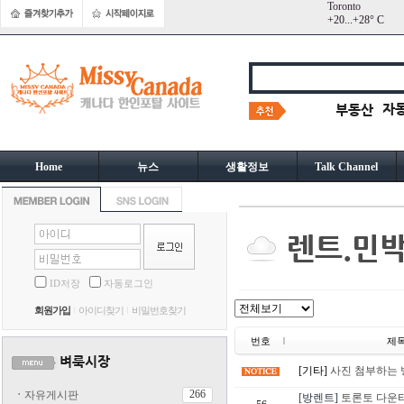
Toronto
+
20...
+
28° C
Home
뉴스
생활정보
Talk Channel
ID저장
자동로그인
회원가입
아이디찾기
비밀번호찾기
번호
제
[기타]
사진 첨부하는 
266
ㆍ
자유게시판
[방렌트]
토론토 다운