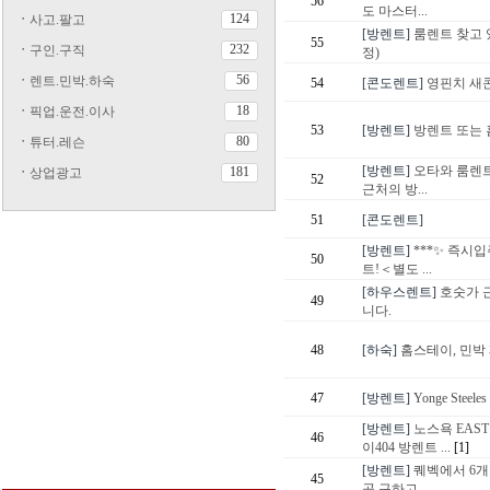
56
도 마스터...
124
ㆍ
사고.팔고
[방렌트]
룸렌트 찾고 
55
232
ㆍ
구인.구직
정)
56
ㆍ
렌트.민박.하숙
54
[콘도렌트]
영핀치 새콘
18
ㆍ
픽업.운전.이사
53
[방렌트]
방렌트 또는 
80
ㆍ
튜터.레슨
[방렌트]
오타와 룸렌트 
181
ㆍ
상업광고
52
근처의 방...
51
[콘도렌트]
[방렌트]
***✨ 즉시입
50
트!＜별도 ...
[하우스렌트]
호숫가 
49
니다.
48
[하숙]
홈스테이, 민박 
47
[방렌트]
Yonge Steel
[방렌트]
노스욕 EAS
46
이404 방렌트 ...
[1]
[방렌트]
퀘벡에서 6개
45
곳 구하고 ...