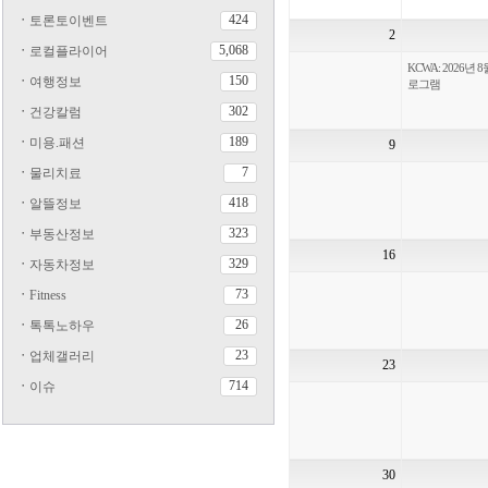
424
ㆍ
토론토이벤트
2
5,068
ㆍ
로컬플라이어
KCWA: 2026년 8
150
ㆍ
여행정보
로그램
302
ㆍ
건강칼럼
189
ㆍ
미용.패션
9
7
ㆍ
물리치료
418
ㆍ
알뜰정보
323
ㆍ
부동산정보
16
329
ㆍ
자동차정보
73
ㆍ
Fitness
26
ㆍ
톡톡노하우
23
ㆍ
업체갤러리
23
714
ㆍ
이슈
30