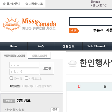
Toronto
+
18...
+
31° C
Home
뉴스
생활정보
Talk Channel
ID저장
자동로그인
회원가입
아이디찾기
비밀번호찾기
일
월
669
ㆍ
한인행사일정