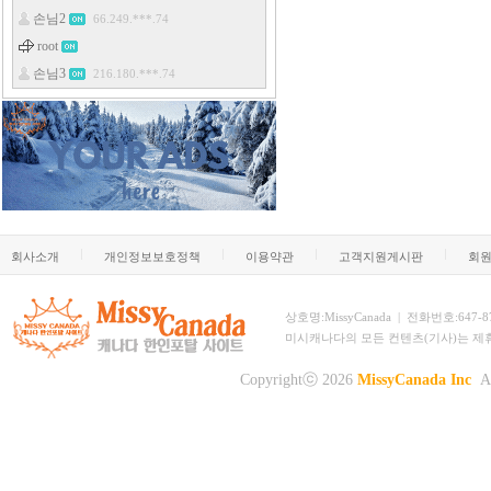
회사소개
개인정보보호정책
이용약관
고객지원게시판
회
상호명:MissyCanada | 전화번호:647-873-
미시캐나다의 모든 컨텐츠(기사)는 제
Copyrightⓒ 2026
MissyCanada Inc
Al